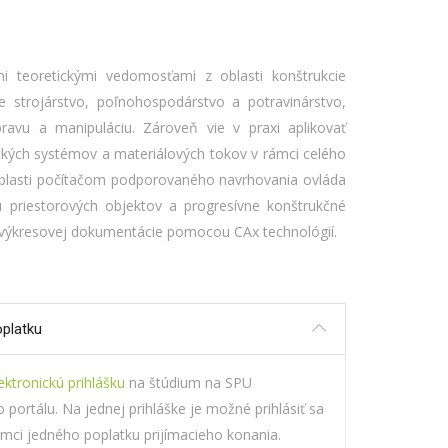
mi teoretickými vedomosťami z oblasti konštrukcie
e strojárstvo, poľnohospodárstvo a potravinárstvo,
avu a manipuláciu. Zároveň vie v praxi aplikovať
ických systémov a materiálových tokov v rámci celého
blasti počítačom podporovaného navrhovania ovláda
 priestorových objektov a progresívne konštrukčné
j výkresovej dokumentácie pomocou
CAx
technológií.
oplatku
ektronickú prihlášku
na štúdium na SPU
o portálu.
Na jednej prihláške je možné prihlásiť sa
ámci jedného poplatku prijímacieho konania.