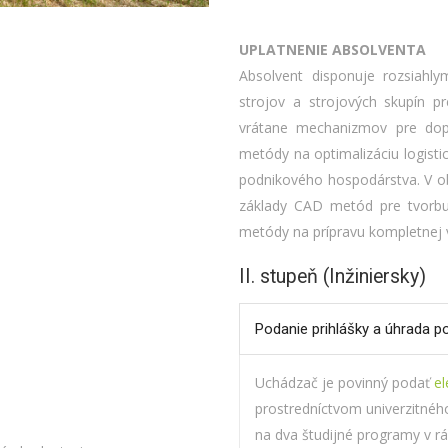
UPLATNENIE ABSOLVENTA
Absolvent disponuje rozsiahly
strojov a strojových skupín pr
vrátane mechanizmov pre dopr
metódy na optimalizáciu logist
podnikového hospodárstva. V o
základy CAD metód pre tvorbu
metódy na prípravu kompletne
II. stupeň (Inžiniersky)
Podanie prihlášky a úhrada p
Uchádzač je povinný podať
el
prostredníctvom univerzitnéh
na dva študijné programy v r