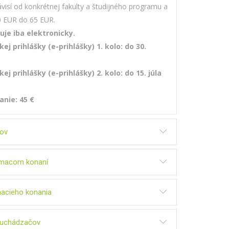
ávisí od konkrétnej fakulty a študijného programu a
0 EUR do 65 EUR.
uje iba elektronicky.
j prihlášky (e-prihlášky) 1. kolo: do 30.
j prihlášky (e-prihlášky) 2. kolo: do 15. júla
anie: 45 €
tov
jímacom konaní
macieho konania
h uchádzačov