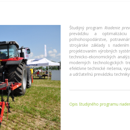
Študijný program
Riadenie prev
prevádzku a optimalizáci
poľnohospodárstve, potraviná
strojárske základy s riadením
projektovaním výrobných systémo
technicko‑ekonomických analý
moderných technologických tre
efektívne technické riešenia, vy
a udržateľnú prevádzku technik
Opis študijného programu riaden