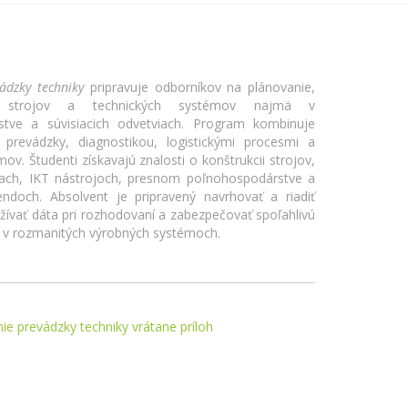
ádzky techniky
pripravuje odborníkov na plánovanie,
u strojov a technických systémov najmä v
rstve a súvisiacich odvetviach. Program kombinuje
 prevádzky, diagnostikou, logistickými procesmi a
v. Študenti získavajú znalosti o konštrukcii strojov,
zach, IKT nástrojoch, presnom poľnohospodárstve a
ndoch. Absolvent je pripravený navrhovať a riadiť
užívať dáta pri rozhodovaní a zabezpečovať spoľahlivú
y v rozmanitých výrobných systémoch.
ie prevádzky techniky vrátane príloh