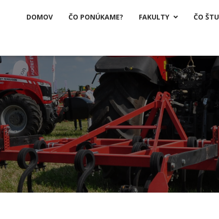
DOMOV
ČO PONÚKAME?
FAKULTY
ČO ŠT
