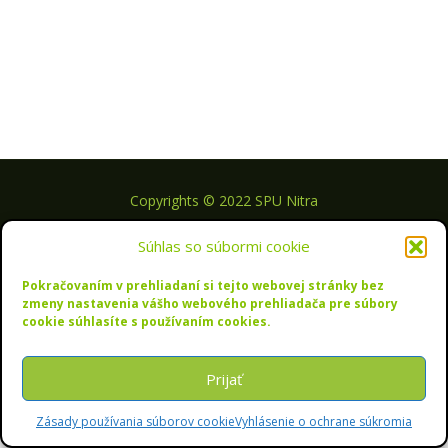
Copyrights © 2022 SPU Nitra
Súhlas so súbormi cookie
Pokračovaním v prehliadaní si tejto webovej stránky bez
Podaj si prihlášku!
zmeny nastavenia vášho webového prehliadača pre súbory
cookie súhlasíte s používaním cookies.
Prijať
Zásady používania súborov cookie
Vyhlásenie o ochrane súkromia