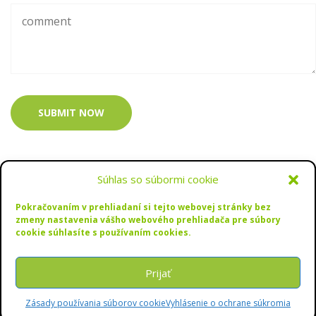
SUBMIT NOW
Súhlas so súbormi cookie
Pokračovaním v prehliadaní si tejto webovej stránky bez
zmeny nastavenia vášho webového prehliadača pre súbory
cookie súhlasíte s používaním cookies.
Copyrights © 2022 SPU Nitra
Prijať
Zásady používania súborov cookie
Vyhlásenie o ochrane súkromia
Podaj si prihlášku!