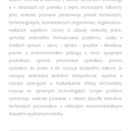
a v oblastiach ich prieniku s inými technickými odbormi.
Jeho vedecké poznanie predstavuje prienik technických,
technologických, humanitárnych (ergonómia), organizačno-
riadiacich aspektov. Osvojí si zásady vedeckej práce,
spôsoby vedeckého formulovania problému, väzby v
štádiách výskum – vývoj – výroba – použitie – likvidácia,
právne a environmentálne prístupy k novo vyvíjaným
produktom, spôsob prezentácie výsledkov, prenos
výsledkov do praxe a do rozvoja študijného odboru. Je
schopný vedeckými atribútmi interpretovať, využívať a
rozvíjať synergické a multiplikačné efekty technického
rozvoja vo výrobných technológiách. Svojim profilom
syntetizuje vedecké poznanie v oblasti špecifík interakcie
technických prostriedkov s celkovými environmentálnymi
dopadmi využívania techniky.