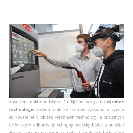
Absolvent doktorandského študijného programu
výrobné
technológie
ovláda vedecké metódy výskumu a vývoja
aplikovateľné v oblasti výrobných technológií a príbuzných
technických odborov. Je schopný vedecky bádať a prinášať
vlastné riešenia problémov v oblasti výrobných technológií