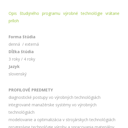
Opis študijného programu výrobné technológie vrátane
príloh
Forma štúdia
denná / externá
Dĺžka štúdia
3 roky / 4 roky
Jazyk
slovenský
PROFILOVÉ PREDMETY
diagnostické postupy vo výrobných technológiách
integrované manažérske systémy vo výrobných
technológiách
modelovanie a optimalizácia v strojárskych technológiách
progresívne technológie výroby a spracovania materiálov